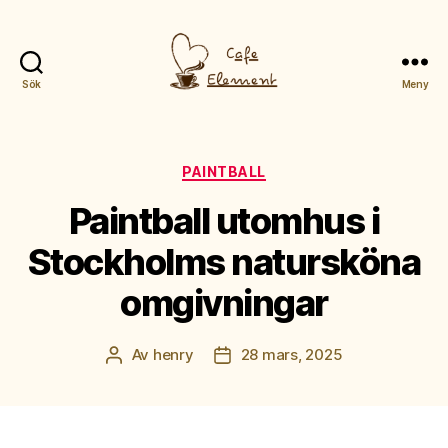
Sök
Meny
Cafeelement.se
Kategorier
PAINTBALL
Paintball utomhus i
Stockholms natursköna
omgivningar
Av
henry
28 mars, 2025
Inläggsförfattare
Inläggsdatum