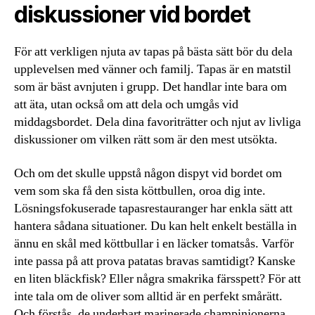
diskussioner vid bordet
För att verkligen njuta av tapas på bästa sätt bör du dela
upplevelsen med vänner och familj. Tapas är en matstil
som är bäst avnjuten i grupp. Det handlar inte bara om
att äta, utan också om att dela och umgås vid
middagsbordet. Dela dina favoriträtter och njut av livliga
diskussioner om vilken rätt som är den mest utsökta.
Och om det skulle uppstå någon dispyt vid bordet om
vem som ska få den sista köttbullen, oroa dig inte.
Lösningsfokuserade tapasrestauranger har enkla sätt att
hantera sådana situationer. Du kan helt enkelt beställa in
ännu en skål med köttbullar i en läcker tomatsås. Varför
inte passa på att prova patatas bravas samtidigt? Kanske
en liten bläckfisk? Eller några smakrika färsspett? För att
inte tala om de oliver som alltid är en perfekt smårätt.
Och förstås, de underbart marinerade champinjonerna