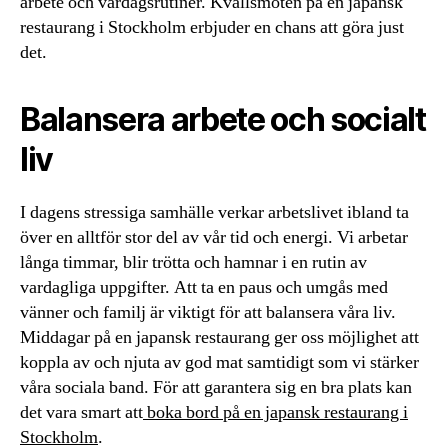
arbete och vardagsrutiner. Kvällsmöten på en japansk
restaurang i Stockholm erbjuder en chans att göra just
det.
Balansera arbete och socialt
liv
I dagens stressiga samhälle verkar arbetslivet ibland ta
över en alltför stor del av vår tid och energi. Vi arbetar
långa timmar, blir trötta och hamnar i en rutin av
vardagliga uppgifter. Att ta en paus och umgås med
vänner och familj är viktigt för att balansera våra liv.
Middagar på en japansk restaurang ger oss möjlighet att
koppla av och njuta av god mat samtidigt som vi stärker
våra sociala band. För att garantera sig en bra plats kan
det vara smart att
boka bord på en japansk restaurang i
Stockholm
.